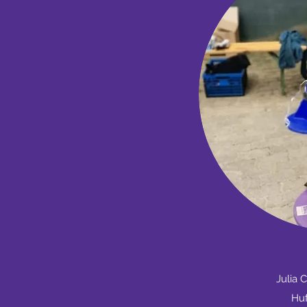
Julia 
Huf