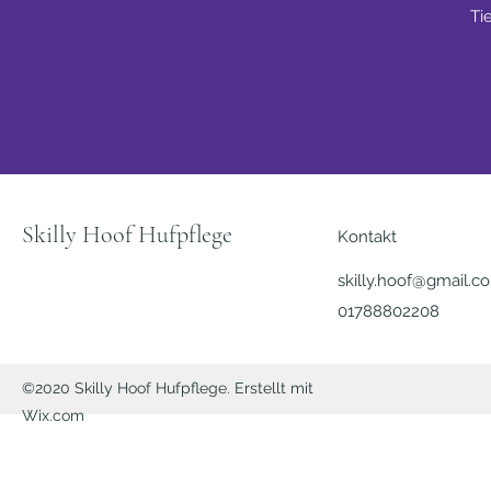
Tie
Skilly Hoof Hufpflege
Kontakt
skilly.hoof@gmail.c
01788802208
©2020 Skilly Hoof Hufpflege. Erstellt mit
Wix.com